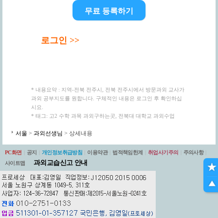
무료 등록하기
로그인 >>
* 내용요약 : 지역-전북 전주시, 전북 전주시에서 방문과외 교사가
과외 공부지도를 원합니다. 구체적인 내용은 로그인 후 확인하십
시요.
* 태그: 고2 수학 과목 과외구하는곳, 전북대 대학교 과외수업
서울
>
과외선생님
> 상세내용
PC화면
|
공지
|
개인정보취급방침
|
이용약관
|
법적책임한계
|
취업사기주의
|
주의사항
|
과외교습신고 안내
사이트맵