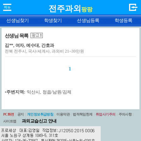
전주과외
팡팡
선생님찾기
학생찾기
선생님등록
학생등록
선생님 목록
김**, 여자, 예수대, 간호과
전북 전주시, 국사/세계사, 과외비 21~30만원
1
•
주변지역:
익산시
,
정읍/남원/김제
PC화면
|
공지
|
개인정보취급방침
|
이용약관
|
법적책임한계
|
취업사기주의
|
주의사항
|
과외교습신고 안내
사이트맵