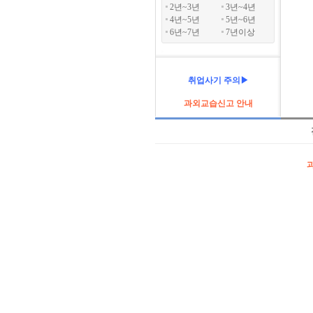
2년~3년
3년~4년
4년~5년
5년~6년
6년~7년
7년이상
취업사기 주의▶
과외교습신고 안내