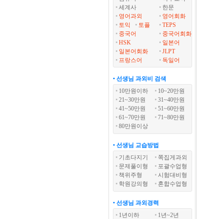
세계사
한문
영어과외
영어회화
토익
토플
TEPS
중국어
중국어회화
HSK
일본어
일본어회화
JLPT
프랑스어
독일어
• 선생님 과외비 검색
10만원이하
10~20만원
21~30만원
31~40만원
41~50만원
51~60만원
61~70만원
71~80만원
80만원이상
• 선생님 교습방법
기초다지기
쪽집게과외
문제풀이형
포괄수업형
책위주형
시험대비형
학원강의형
혼합수업형
• 선생님 과외경력
1년이하
1년~2년