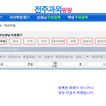
전주과외
팡팡
기
과외학생
찾기
선생님
무료등록
학생
무료등록
울
>
책위주형
과외선생님 바로찾기
목별
영어
수학
국어
영어회화
과학
일본어
중국어
등록된 회원이 아니거나,
정보 비공개 회원입니다.