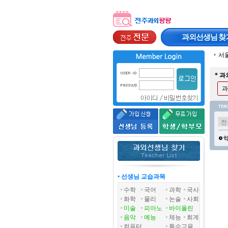
과외선생님
찾
서
* 
과
• 선생님 교습과목
수학
국어
과학
국사
화학
물리
논술
사회
미술
피아노
바이올린
음악
예능
체능
회계
컴퓨터
특수교육