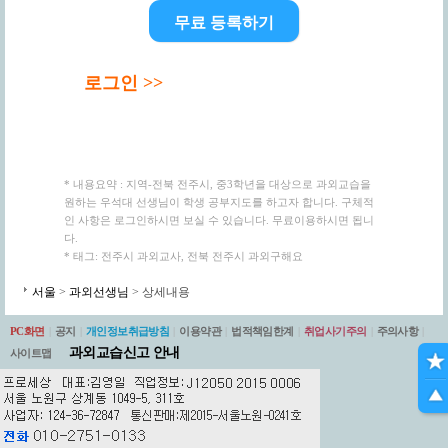
무료 등록하기
로그인 >>
* 내용요약 : 지역-전북 전주시, 중3학년을 대상으로 과외교습을
원하는 우석대 선생님이 학생 공부지도를 하고자 합니다. 구체적
인 사항은 로그인하시면 보실 수 있습니다. 무료이용하시면 됩니
다.
* 태그: 전주시 과외교사, 전북 전주시 과외구해요
서울
>
과외선생님
> 상세내용
PC화면
|
공지
|
개인정보취급방침
|
이용약관
|
법적책임한계
|
취업사기주의
|
주의사항
|
과외교습신고 안내
사이트맵