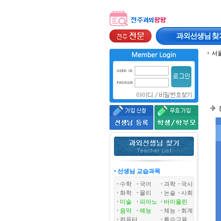
과외선생님
찾
서
• 선생님 교습과목
수학
국어
과학
국사
화학
물리
논술
사회
미술
피아노
바이올린
음악
예능
체능
회계
컴퓨터
특수교육