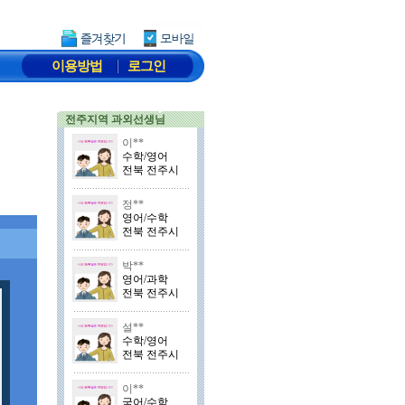
이용방법
로그인
전주지역 과외선생님
이**
수학/영어
전북 전주시
정**
영어/수학
전북 전주시
박**
영어/과학
전북 전주시
설**
수학/영어
전북 전주시
이**
국어/수학