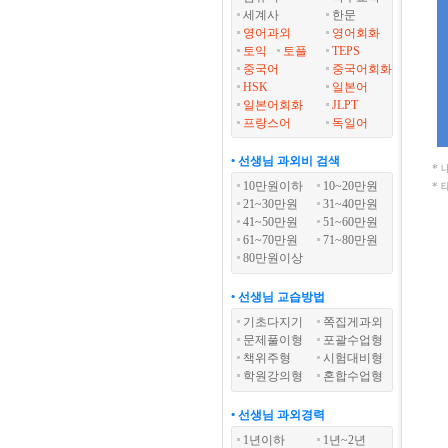
세계사
한문
영어과외
영어회화
토익
토플
TEPS
중국어
중국어회화
HSK
일본어
일본어회화
JLPT
프랑스어
독일어
• 선생님 과외비 검색
*
10만원이하
10~20만원
*
21~30만원
31~40만원
41~50만원
51~60만원
61~70만원
71~80만원
80만원이상
• 선생님 교습방법
기초다지기
쪽집게과외
문제풀이형
포괄수업형
책위주형
시험대비형
학원강의형
혼합수업형
• 선생님 과외경력
1년이하
1년~2년