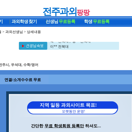
전주과외
팡팡
기
과외학생
찾기
선생님
무료등록
학생
무료등록
울
>
과외선생님
> 상세내용
박** 전북대 , 정** 전북대
이** 전북대
박** 전북대 , 정** 전북대
이** 전북대
전주시, 우석대, 수학/영어
연결/소개수수료 무료
지역 일등 과외사이트 목표!
오랫동안 운영!
간단한
무료 학생회원 등록만
하셔도...