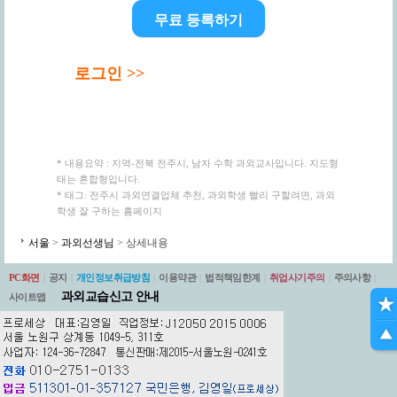
무료 등록하기
로그인 >>
* 내용요약 : 지역-전북 전주시, 남자 수학 과외교사입니다. 지도형
태는 혼합형입니다.
* 태그: 전주시 과외연결업체 추천, 과외학생 빨리 구할려면, 과외
학생 잘 구하는 홈페이지
서울
>
과외선생님
> 상세내용
PC화면
|
공지
|
개인정보취급방침
|
이용약관
|
법적책임한계
|
취업사기주의
|
주의사항
|
과외교습신고 안내
사이트맵