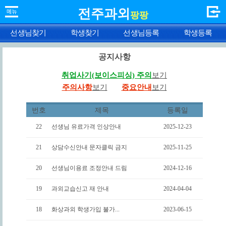
전주과외
팡팡
선생님찾기
학생찾기
선생님등록
학생등록
공지사항
취업사기(보이스피싱) 주의
보기
주의사항
보기
중요안내
보기
번호
제목
등록일
22
선생님 유료가격 인상안내
2025-12-23
21
상담수신안내 문자클릭 금지
2025-11-25
20
선생님이용료 조정안내 드림
2024-12-16
19
과외교습신고 재 안내
2024-04-04
18
화상과외 학생가입 불가...
2023-06-15