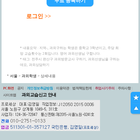
무료 등록하기
로그인 >>
* 내용요약 : 지역-, 과외구하는 학생은 중학교 3학년이고, 주당 희
망 교습횟수는 2회입니다. 영어 과외선생님 구합니다.
* 태그: 전주시 완산구 과외방문교사 구하기, 과외선생님을 구하는
데요, 과외상담하기
서울
>
과외학생
> 상세내용
PC화면
|
공지
|
개인정보취급방침
|
이용약관
|
법적책임한계
|
취업사기주의
|
주의사항
|
과외교습신고 안내
사이트맵