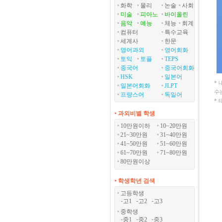
화학
물리
논술
사회
미술
피아노
바이올린
음악
예능
체능
회계
컴퓨터
특수교육
세계사
한문
영어과외
영어회화
토익
토플
TEPS
중국어
중국어회화
HSK
일본어
*
일본어회화
JLPT
수
프랑스어
독일어
*
• 과외비별 학생
10만원이하
10~20만원
21~30만원
31~40만원
41~50만원
51~60만원
61~70만원
71~80만원
80만원이상
• 학생학년 검색
고등학생
고1
고2
고3
-
-
-
중학생
중1
중2
중3
-
-
-