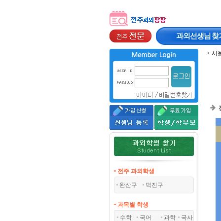
과외선생님
찾
서
• 전주 과외학생
완산구
덕진구
• 과목별 학생
수학
국어
과학
국사