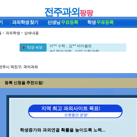
전주과외
팡팡
기
과외학생
찾기
선생님
무료등록
학생
무료등록
울
>
과외학생
> 상세내용
최** 수학 , 장** 중국어/중국어회화
정** 과학/국어 , 김** 영어/일본어
이** 수학 , 김** 바이올린
송* 영어/과학 , 이** 수학/과학
김** 수학 , 지** 수학/영어
김** 수학/과학 , 김** 수학
김** 영어 , 이** 수학/영어
전주시 덕진구, 국어과외
변** 수학/과학 , 박** 수학
강** 수학 , 서** 수학/과학
등록 신청을 추천드림!
백** 수학 , 정** 수학/국어
양** 영어 , 중** 과학
구** 수학 , 박** 영어/토익
이** 중국어회화/중국어 , 홍* 수학
최** 일본어/일본어회화 , 윤** 영어
지역 최고 과외사이트 목표!
김** 수학 , 임** 과학/수학
오랫동안 운영!
김** 수학 , 김** 수학/영어
조** 수학 , 석** 수학/국어
오** 수학 , 김** 수학
학생증가와 과외연결 확률을 높이도록 노력...
박** 수학/영어 , 이** 영어