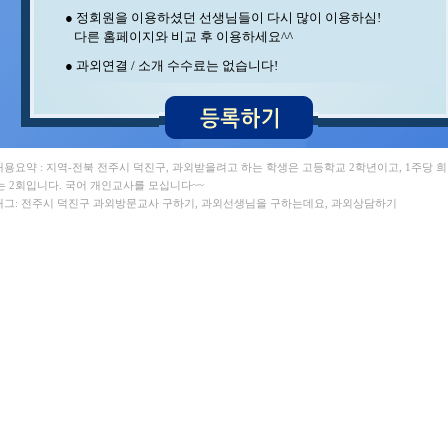
최** 수학/과학 ,
● 정회원을 이용하셨던 선생님들이 다시 많이 이용하심!
최** 수학 , 장** 중국어/중국어회화
다른 홈페이지와 비교 후 이용하세요^^
정** 과학/국어 , 김** 영어/일본어
이** 수학 , 김** 바이올린
● 과외연결 / 소개 수수료는 없습니다!
송* 영어/과학 , 이** 수학/과학
김** 수학 , 지** 수학/영어
김** 수학/과학 , 김** 수학
김** 영어 , 이** 수학/영어
변** 수학/과학 , 박** 수학
강** 수학 , 서** 수학/과학
 내용요약 : 지역-전북 전주시 덕진구, 과외받을려고 하는 학생은 고등학교 2학년이고, 1주당 
백** 수학 , 정** 수학/국어
는 2회입니다. 국어 개인교사를 모십니다~~
양** 영어 , 중** 과학
 태그: 전주시 덕진구 과외방문교사 구하기, 과외선생님을 구하는데요, 과외상담하기
구** 수학 , 박** 영어/토익
이** 중국어회화/중국어 , 홍* 수학
최** 일본어/일본어회화 , 윤** 영어
김** 수학 , 임** 과학/수학
김** 수학 , 김** 수학/영어
조** 수학 , 석** 수학/국어
오** 수학 , 김** 수학
박** 수학/영어 , 이** 영어
최** 수학/과학 ,