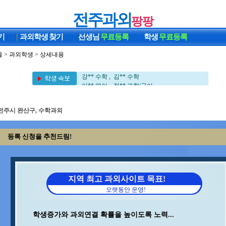
전주과외
팡팡
기
과외학생
찾기
선생님
무료등록
학생
무료등록
울
>
과외학생
> 상세내용
이** 수학/과학 , 지** 수학/영어
구** 수학 , 박** 수학/영어
강** 수학 , 김** 수학
이** 영어 , 정** 과학/국어
백** 수학 , 박** 영어/토익
홍* 수학 , 김** 영어/일본어
전주시 완산구, 수학과외
정** 수학/국어 , 석** 수학/국어
김** 수학 , 최** 수학/과학
오** 수학 , 이** 수학
등록 신청을 추천드림!
최** 수학 , 김** 수학
중** 과학 , 최** 일본어/일본어회화
장** 중국어/중국어회화 , 김** 수학/영어
변** 수학/과학 , 조** 수학
임** 과학/수학 , 이** 중국어회화/중국어
지역 최고 과외사이트 목표!
서** 수학/과학 , 이** 수학/영어
오랫동안 운영!
윤** 영어 , 김** 수학
박** 수학 , 김** 영어
양** 영어 , 송* 영어/과학
학생증가와 과외연결 확률을 높이도록 노력...
민** 과학/영어 , 김** 수학/과학