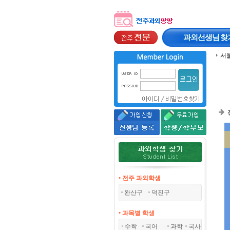
과외선생님
찾
서
• 전주 과외학생
완산구
덕진구
• 과목별 학생
수학
국어
과학
국사