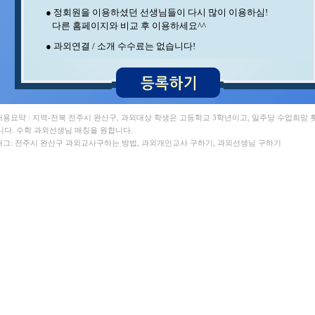
이** 수학/영어 ,
● 정회원을 이용하셨던 선생님들이 다시 많이 이용하심!
이** 수학/과학 , 지** 수학/영어
다른 홈페이지와 비교 후 이용하세요^^
구** 수학 , 박** 수학/영어
강** 수학 , 김** 수학
● 과외연결 / 소개 수수료는 없습니다!
이** 영어 , 정** 과학/국어
백** 수학 , 박** 영어/토익
홍* 수학 , 김** 영어/일본어
정** 수학/국어 , 석** 수학/국어
김** 수학 , 최** 수학/과학
오** 수학 , 이** 수학
 내용요약 : 지역-전북 전주시 완산구, 과외대상 학생은 고등학교 3학년이고, 일주당 수업희망 
최** 수학 , 김** 수학
니다. 수학 과외선생님 매칭을 원합니다.
중** 과학 , 최** 일본어/일본어회화
 태그: 전주시 완산구 과외교사구하는 방법, 과외개인교사 구하기, 과외선생님 구하기
장** 중국어/중국어회화 , 김** 수학/영어
변** 수학/과학 , 조** 수학
임** 과학/수학 , 이** 중국어회화/중국어
서** 수학/과학 , 이** 수학/영어
윤** 영어 , 김** 수학
박** 수학 , 김** 영어
양** 영어 , 송* 영어/과학
민** 과학/영어 , 김** 수학/과학
이** 수학/영어 ,