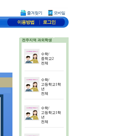
이용방법
로그인
전주지역 과외학생
수학/
중학교2
전체
수학/
고등학교1학
년
전체
수학/
고등학교1학
년
전체