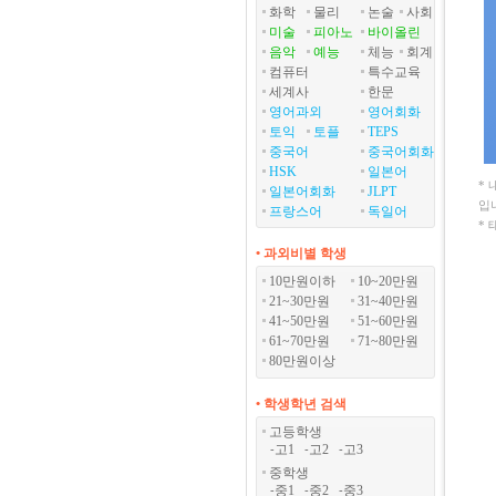
화학
물리
논술
사회
미술
피아노
바이올린
음악
예능
체능
회계
컴퓨터
특수교육
세계사
한문
영어과외
영어회화
토익
토플
TEPS
중국어
중국어회화
HSK
일본어
*
일본어회화
JLPT
입
프랑스어
독일어
*
• 과외비별 학생
10만원이하
10~20만원
21~30만원
31~40만원
41~50만원
51~60만원
61~70만원
71~80만원
80만원이상
• 학생학년 검색
고등학생
고1
고2
고3
-
-
-
중학생
중1
중2
중3
-
-
-