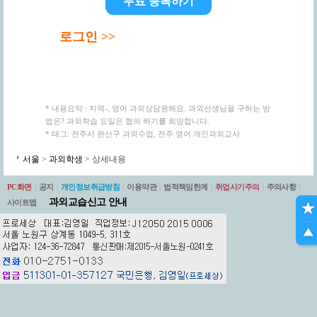
무료 등록하기
로그인 >>
* 내용요약 : 지역-, 영어 과외상담원해요. 과외선생님을 구하는 방
법은? 과외학습 요일은 협의 하기를 희망합니다.
* 태그: 전주시 완산구 과외수업, 전주 영어 개인과외교사
서울
>
과외학생
> 상세내용
PC화면
|
공지
|
개인정보취급방침
|
이용약관
|
법적책임한계
|
취업사기주의
|
주의사항
|
과외교습신고 안내
사이트맵