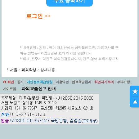
무료 등록하기
로그인 >>
* 내용요약 : 지역-, 영어 과외선생님 상담할려고요. 과외교사를 구
하는 방법은? 희망요일은 협의 하기를 원합니다.
* 태그: 전주시 덕진구 과외연결홈페이지, 전주 영어 과외가정교사
서울
>
과외학생
> 상세내용
PC화면
|
공지
|
개인정보취급방침
|
이용약관
|
법적책임한계
|
취업사기주의
|
주의사항
|
과외교습신고 안내
사이트맵