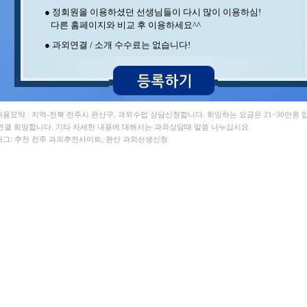
윤** 영어 , 정** 수학/국어
● 정회원을 이용하셨던 선생님들이 다시 많이 이용하심!
홍* 수학 , 이** 수학/과학
다른 홈페이지와 비교 후 이용하세요^^
구** 수학 , 이** 수학/영어
김** 수학 , 김** 영어/일본어
● 과외연결 / 소개 수수료는 없습니다!
박** 수학/영어 , 강** 수학
최** 일본어/일본어회화 , 김** 수학/영어
이** 수학/영어 , 이** 수학
임** 과학/수학 , 조** 수학
민** 과학/영어 , 박** 수학
송* 영어/과학 , 김** 수학
 내용요약 : 지역-전북 전주시 완산구, 과외수업 상담신청합니다. 희망하는 요금은 21~30만원 
이** 영어 , 양** 영어
연결 희망합니다. 기타 자세한 내용에 대해서는 과외상담때 말씀 나누십시요.
변** 수학/과학 , 석** 수학/국어
 태그: 추천 전주 과외추천사이트, 완산 과외선생신청
최** 수학 , 박** 영어/토익
김** 수학/영어 , 안** 수학
김** 수학/과학 , 서** 수학/과학
최** 수학/과학 , 백** 수학
김** 수학 , 오** 수학
장** 중국어/중국어회화 , 김** 영어
중** 과학 , 김** 수학
지** 수학/영어 , 이** 중국어회화/중국어
윤** 영어 , 정** 수학/국어