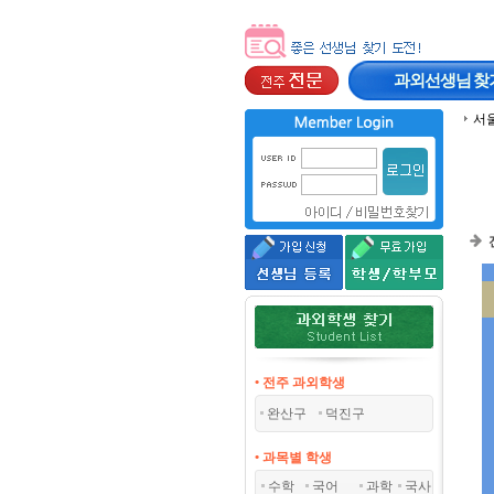
과외선생님
찾
서
• 전주 과외학생
완산구
덕진구
• 과목별 학생
수학
국어
과학
국사