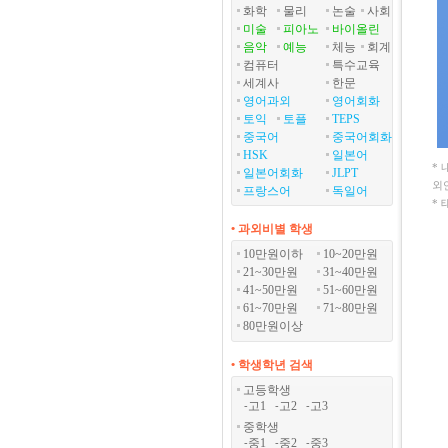
화학
물리
논술
사회
미술
피아노
바이올린
음악
예능
체능
회계
컴퓨터
특수교육
세계사
한문
영어과외
영어회화
토익
토플
TEPS
중국어
중국어회화
HSK
일본어
*
일본어회화
JLPT
외
프랑스어
독일어
*
• 과외비별 학생
10만원이하
10~20만원
21~30만원
31~40만원
41~50만원
51~60만원
61~70만원
71~80만원
80만원이상
• 학생학년 검색
고등학생
고1
고2
고3
-
-
-
중학생
중1
중2
중3
-
-
-