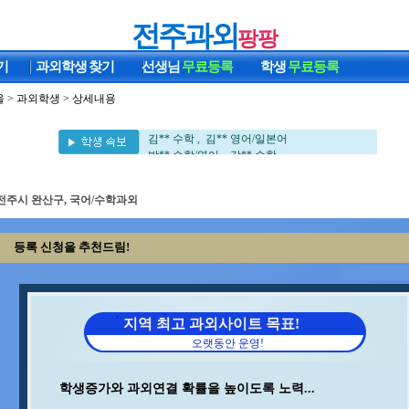
전주과외
팡팡
기
과외학생
찾기
선생님
무료등록
학생
무료등록
울
>
과외학생
> 상세내용
홍* 수학 , 이** 수학/과학
구** 수학 , 이** 수학/영어
김** 수학 , 김** 영어/일본어
박** 수학/영어 , 강** 수학
최** 일본어/일본어회화 , 김** 수학/영어
이** 수학/영어 , 이** 수학
전주시 완산구, 국어/수학과외
임** 과학/수학 , 조** 수학
민** 과학/영어 , 박** 수학
송* 영어/과학 , 김** 수학
등록 신청을 추천드림!
이** 영어 , 양** 영어
변** 수학/과학 , 석** 수학/국어
최** 수학 , 박** 영어/토익
김** 수학/영어 , 안** 수학
김** 수학/과학 , 서** 수학/과학
지역 최고 과외사이트 목표!
최** 수학/과학 , 백** 수학
오랫동안 운영!
김** 수학 , 오** 수학
장** 중국어/중국어회화 , 김** 영어
중** 과학 , 김** 수학
학생증가와 과외연결 확률을 높이도록 노력...
지** 수학/영어 , 이** 중국어회화/중국어