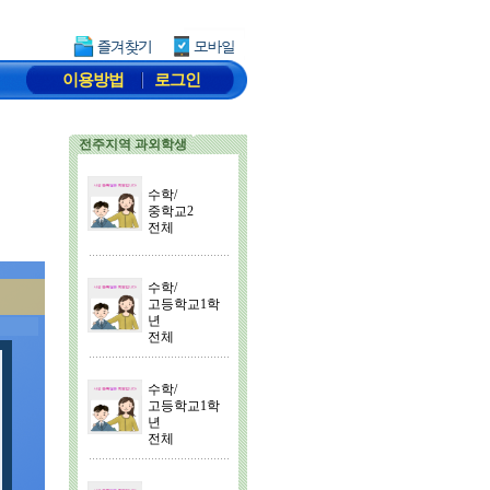
이용방법
로그인
전주지역 과외학생
수학/
중학교2
전체
수학/
고등학교1학
년
전체
수학/
고등학교1학
년
전체