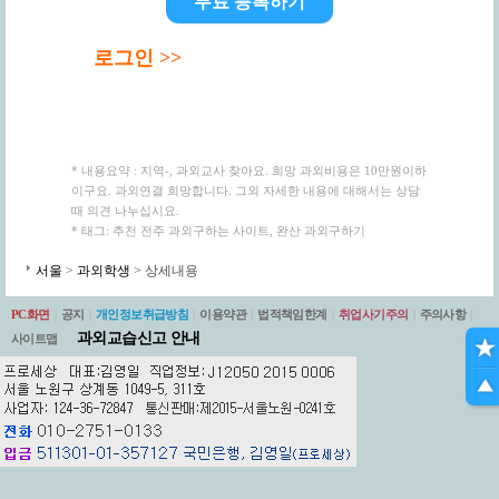
무료 등록하기
로그인 >>
* 내용요약 : 지역-, 과외교사 찾아요. 희망 과외비용은 10만원이하
이구요. 과외연결 희망합니다. 그외 자세한 내용에 대해서는 상담
때 의견 나누십시요.
* 태그: 추천 전주 과외구하는 사이트, 완산 과외구하기
서울
>
과외학생
> 상세내용
PC화면
|
공지
|
개인정보취급방침
|
이용약관
|
법적책임한계
|
취업사기주의
|
주의사항
|
과외교습신고 안내
사이트맵