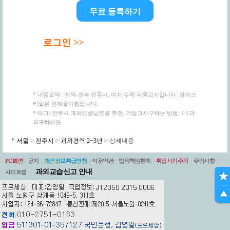
무료 등록하기
로그인 >>
* 내용요약 : 지역-전북 전주시, 여자 수학 과외교사입니다. 강의스
타일은 문제풀이형입니다.
* 태그: 전주시 과외선생님연결 추천, 가정교사구하는 방법, 1:1과
외구하려면
서울
>
전주시
>
과외경력 2~3년
> 상세내용
PC화면
|
공지
|
개인정보취급방침
|
이용약관
|
법적책임한계
|
취업사기주의
|
주의사항
|
과외교습신고 안내
사이트맵