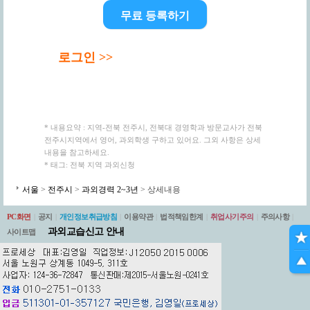
무료 등록하기
로그인 >>
* 내용요약 : 지역-전북 전주시, 전북대 경영학과 방문교사가 전북
전주시지역에서 영어, 과외학생 구하고 있어요. 그외 사항은 상세
내용을 참고하세요.
* 태그: 전북 지역 과외신청
서울
>
전주시
>
과외경력 2~3년
> 상세내용
PC화면
|
공지
|
개인정보취급방침
|
이용약관
|
법적책임한계
|
취업사기주의
|
주의사항
|
과외교습신고 안내
사이트맵