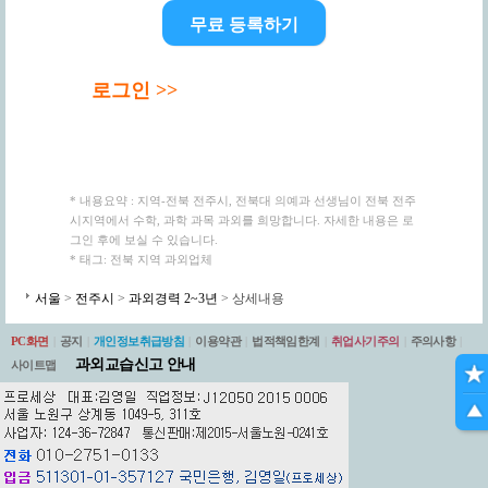
무료 등록하기
로그인 >>
* 내용요약 : 지역-전북 전주시, 전북대 의예과 선생님이 전북 전주
시지역에서 수학, 과학 과목 과외를 희망합니다. 자세한 내용은 로
그인 후에 보실 수 있습니다.
* 태그: 전북 지역 과외업체
서울
>
전주시
>
과외경력 2~3년
> 상세내용
PC화면
|
공지
|
개인정보취급방침
|
이용약관
|
법적책임한계
|
취업사기주의
|
주의사항
|
과외교습신고 안내
사이트맵