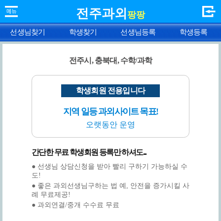
전주과외
팡팡
선생님찾기
학생찾기
선생님등록
학생등록
전주시, 충북대, 수학/과학
학생회원 전용입니다
지역 일등 과외사이트 목표!
오랫동안 운영
간단한 무료 학생회원 등록만 하셔도...
● 선생님 상담신청을 받아 빨리 구하기 가능하실 수
도!
● 좋은 과외선생님구하는 법 예, 안전을 증가시킬 사
례 무료제공!
● 과외연결/중개 수수료 무료